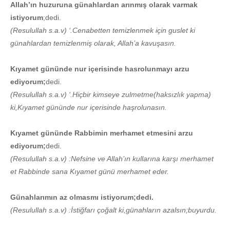
Allah’ın huzuruna günahlardan arınmış olarak varmak
istiyorum
;dedi.
(Resulullah s.a.v) ‘.Cenabetten temizlenmek için guslet ki
günahlardan temizlenmiş olarak, Allah’a kavuşasın.
Kıyamet gününde nur içerisinde hasrolunmayı arzu
ediyorum;
dedi.
(Resulullah s.a.v) ‘.Hiçbir kimseye zulmetme(haksızlık yapma)
ki,Kıyamet gününde nur içerisinde haşrolunasın.
Kıyamet gününde Rabbimin merhamet etmesini arzu
ediyorum;
dedi.
(Resulullah s.a.v) :Nefsine ve Allah’ın kullarına karşı merhamet
et Rabbinde sana Kıyamet günü merhamet eder.
Günahlarımın az olmasmı istiyorum;dedi.
(Resulullah s.a.v) :İstiğfarı çoğalt ki,günahların azalsın;buyurdu.