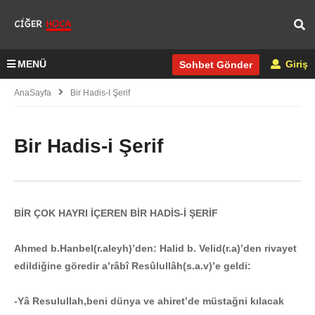
MENÜ
Giriş
Sohbet Gönder
AnaSayfa
Bir Hadis-I Şerif
Bir Hadis-i Şerif
BİR ÇOK HAYRI İÇEREN BİR HADİS-İ ŞERİF
Ahmed b.Hanbel(r.aleyh)’den: Halid b. Velid(r.a)’den rivayet
edildiğine göredir a’râbî Resûlullâh(s.a.v)’e geldi:
-Yâ Resulullah,beni dünya ve ahiret’de müstağni kılacak