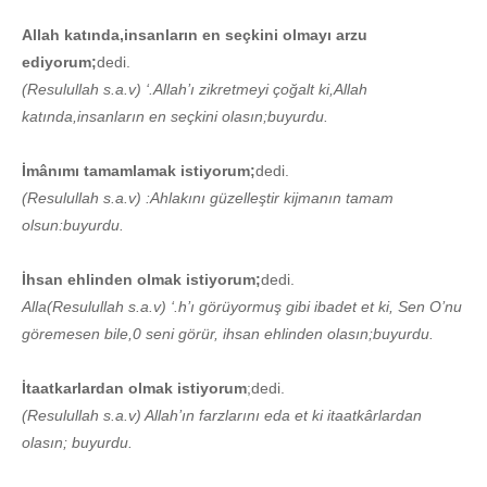
Allah katında,insanların en seçkini olmayı arzu
ediyorum;
dedi.
(Resulullah s.a.v) ‘.Allah’ı zikretmeyi çoğalt ki,Allah
katında,insanların en seçkini olasın;buyurdu.
İmânımı tamamlamak istiyorum;
dedi.
(Resulullah s.a.v) :Ahlakını güzelleştir kijmanın tamam
olsun:buyurdu.
İhsan ehlinden olmak istiyorum;
dedi.
Alla(Resulullah s.a.v) ‘.h’ı görüyormuş gibi ibadet et ki, Sen O’nu
göremesen bile,0 seni görür, ihsan ehlinden olasın;buyurdu.
İtaatkarlardan olmak istiyorum
;dedi.
(Resulullah s.a.v) Allah’ın farzlarını eda et ki itaatkârlardan
olasın; buyurdu.