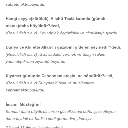
sabretmektir;buyurdu.
Hangi seyyie(kötülük), Allahû Tealâ katında (günah
olarak)daha büyüktür?dedi,
(Resulullah s.a.v) :Kötu Ahlak,Açgözlülük ve cimriliktir,buyurdu.
Dünya ve Ahirette Allah’ın gazabını gideren şey nedir?dedi
.
(Resulullah s.a.v) :Gizli sadaka vermek ve Sılay-ı rahim
yapmak(akraba ziyareti),buyurdu.
Kıyamet gününde Cehennem ateşini ne söndürür?
dedi,
(Resulullah s.a.v):Dünyadaki bela ve musibetlere
sabretmektir;buyurdu.
İmam-ı Müsteğfiri:
Bundan daha büyük,dinimizin güzelliklerini daha iyi özetleyen,
daha faydalı bir hadis-i şerif görmedim, demiştir.
(Visited 36 times, 1 visits today)