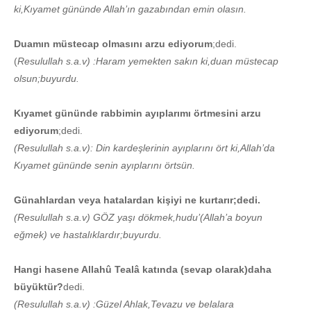
ki,Kıyamet gününde Allah’ın gazabından emin olasın.
Duamın müstecap olmasını arzu ediyorum
;dedi.
(
Resulullah s.a.v) :Haram yemekten sakın ki,duan müstecap
olsun;buyurdu.
Kıyamet gününde rabbimin ayıplarımı örtmesini arzu
ediyorum
;dedi.
(Resulullah s.a.v): Din kardeşlerinin ayıplarını ört ki,Allah’da
Kıyamet gününde senin ayıplarını örtsün.
Günahlardan veya hatalardan kişiyi ne kurtarır;dedi.
(Resulullah s.a.v) GÖZ yaşı dökmek,hudu’(Allah’a boyun
eğmek) ve hastalıklardır;buyurdu.
Hangi hasene Allahû Tealâ katında (sevap olarak)daha
büyüktür?
dedi.
(Resulullah s.a.v) :Güzel Ahlak,Tevazu ve belalara